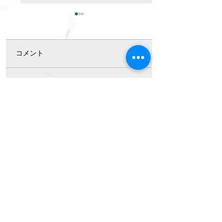
コメント
よくある不動産Q&A
掲載のご紹介（空
コメントを追加…
【１】～3000万円控除
買取隊）
～