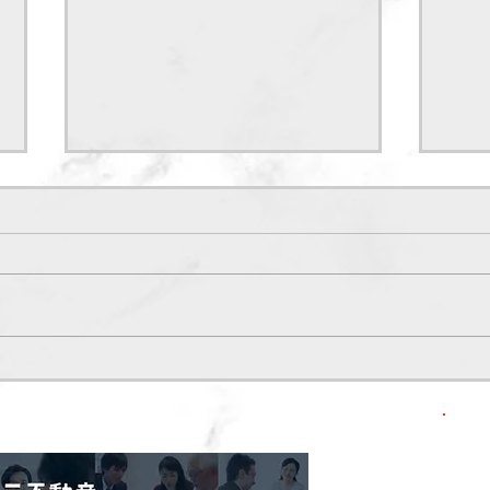
よくある不動産Q&A 【１】
掲載
～3000万円控除～
隊）